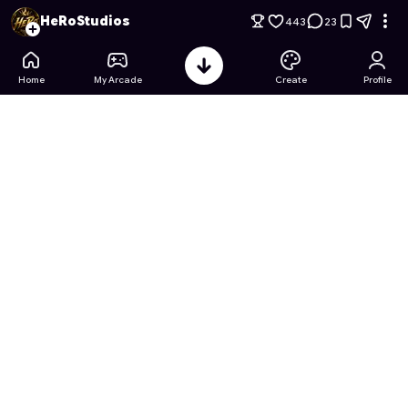
البقاء 99 يوم في الغابة مع بن تن
- Free Online Game on Astroca
HeRoStudios
443
23
Home
My Arcade
Create
Profile