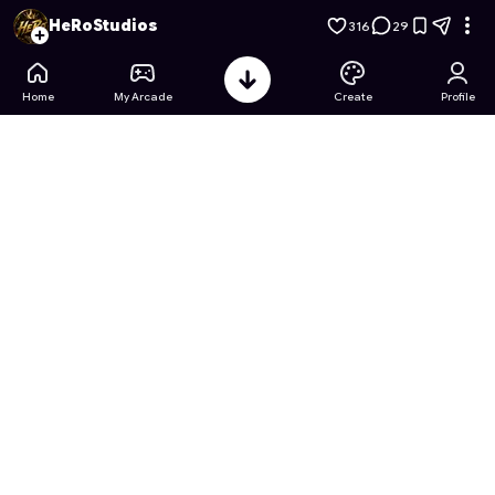
بن تن كتاب تلوين
- Free Online Game on Astrocade
HeRoStudios
316
29
Home
My Arcade
Create
Profile