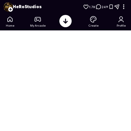
تكلم مع البطل بن تن و جرب تليفونه
- Free Online Game on Astr
HeRoStudios
1.7K
249
Home
My Arcade
Create
Profile