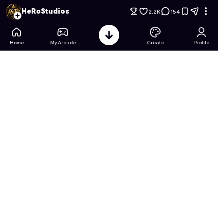
وقت المغامرة البقاء 99 يوم في الغابة مع فن
- Free Online Game 
HeRoStudios
2.2K
154
Home
My Arcade
Create
Profile