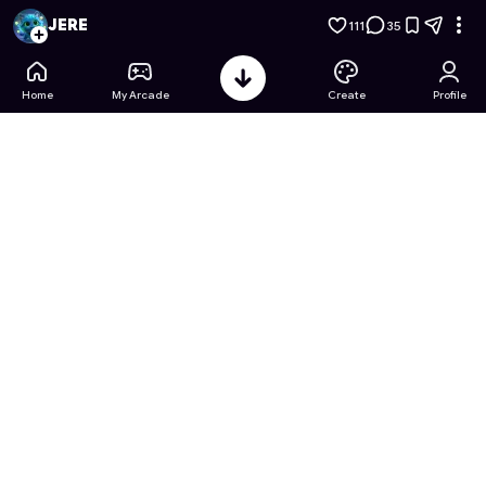
Brawlers en Miniatura: Duelo del Desierto
- Free Online Game
JERE
111
35
Home
My Arcade
Create
Profile