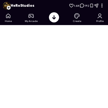
مركولوس كتاب تلوين الدعسوقة
- Free Online Game on Astroca
HeRoStudios
1.6K
192
Home
My Arcade
Create
Profile