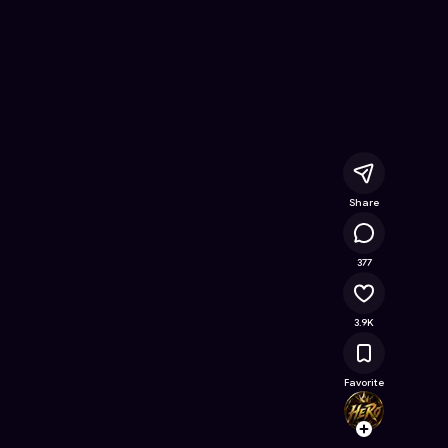
- Free Online Game on Astrocade
Share
208K
377
3.9K
Favorite
HeRoS
Follow
Browse t