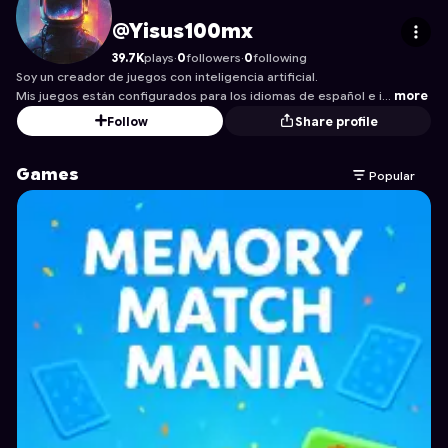
Yisus100mx
's Profile on Astrocade
@Yisus100mx
39.7K
plays
·
0
followers
·
0
following
Soy un creador de juegos con inteligencia artificial.
Mis juegos están configurados para los idiomas de español e i…
more
Follow
Share profile
Games
Popular