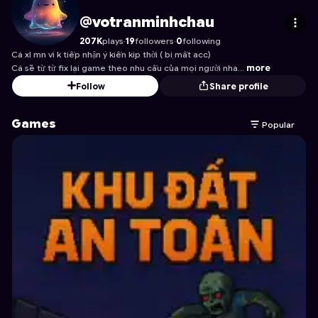
votranminhchau
's Profile on Astrocade
@votranminhchau
207K
plays
·
19
followers
·
0
following
Cá xl mn vì k tiếp nhận ý kiến kịp thời ( bị mất acc)
Cá sẽ từ từ fix lại game theo nhu cầu của mọi người nha…
more
Follow
Share profile
Games
Popular